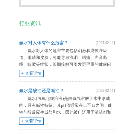
行业资讯
氨水对人体有什么危害？
[2025-02-11]
氨水对人体的危害主要包括刺激和腐蚀呼吸
道、眼睛和皮肤，可能导致流泪、咽痛、声音嘶
哑、咳嗽等症状，长期接触可引发更严重的健康问
题，如肺水肿和成人呼吸窘迫综合症。下面具体介
+ 查看详情
绍下氨水对人体有什么危害?...
氨水是酸性还是碱性？
[2025-02-11]
氨水(氢氧化铵溶液)是由氨气溶解于水中形成
的，具有碱性特征。其pH值通常在11至12之间，能
够与酸反应生成盐和水，因此被广泛用于清洁剂和
化学合成中。氨水，这一看似普通的化合物，实则
+ 查看详情
蕴含着丰富的化学特性与应用价值。它不仅是实验
室中的常客，更是工业、农业及科研领域不可或缺